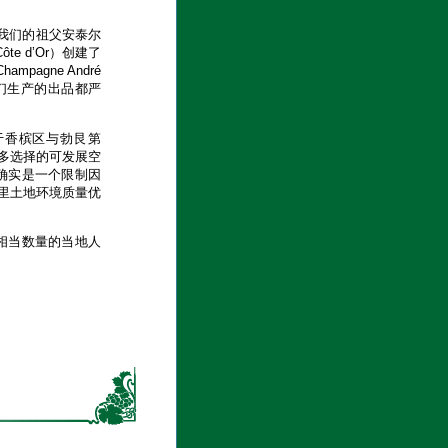
。继我们的祖父安泰尔
e d’Or）创建了
agne André
te命名的。我们生产的出品都严
位于香槟区与勃艮第
更多选择的可发展空
确实是一个限制因
里土地环境质量优
，相当数量的当地人