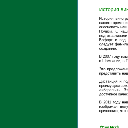
История ви
История виног
нашего времени
обосновать наш 
Полизи. С наш
подготавливали
Бофорт и под 
следует фамильн
созданию.
В 2007 году нам
в Шампании, в П
Это предложени
представить наш
Дистанция и по
преимуществом.
либеральны. Эт
доступное качес
В 2011 году наш
изображая полу
признанию, что 