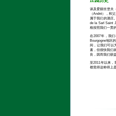
庄园历史
谈及爱丽丝堡夫（A
（André），和
属于我们的酒庄。从
de la Sarl Sai
格按照我们一贯
在2007年，我
Bourgogn
间，让我们可以
素，但很快我们
良，因而我们获
至2011年以来
都觉得这称得上是夏