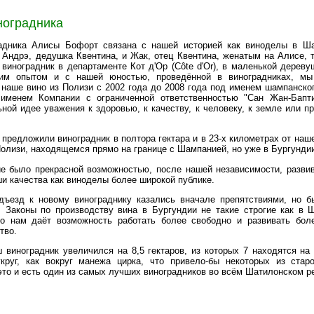
ноградника
радника Алисы Бофорт связана с нашей историей как виноделы в Ша
 Андрэ, дедушка Квентина, и Жак, отец Квентина, женатым на Алисе, 
виноградник в департаменте Кот д'Ор (Côte d'Or), в маленькой дерев
им опытом и с нашей юностью, проведённой в виноградниках, мы
 наше вино из Полизи с 2002 года до 2008 года под именем шампанско
именем Компании с ограниченной ответственностью "Сан Жан-Бапти
ой идее уважения к здоровью, к качеству, к человеку, к земле или п
 предложили виноградник в полтора гектара и в 23-х километрах от наш
олизи, находящемся прямо на границе с Шампанией, но уже в Бургунди
е было прекрасной возможностью, после нашей независимости, разви
и качества как виноделы более широкой публике.
дъезд к новому винограднику казались вначале препятствиями, но б
 Законы по производству вина в Бургундии не такие строгие как в 
о нам даёт возможность работать более свободно и развивать бол
тво.
 виноградник увеличился на 8,5 гектаров, из которых 7 находятся на
круг, как вокруг манежа цирка, что привело-бы некоторых из стар
это и есть один из самых лучших виноградников во всём Шатилонском р