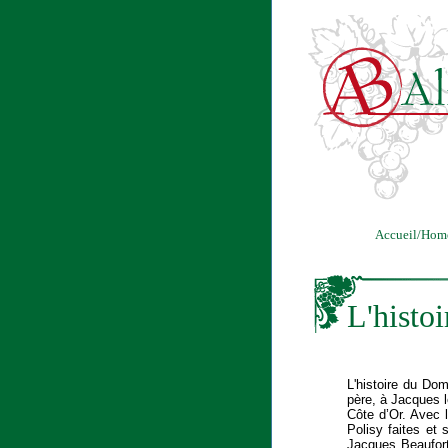
Accueil/Hom
L'histo
L'histoire du Dom
père, à Jacques 
Côte d’Or. Avec 
Polisy faites et
Jacques Beaufort 