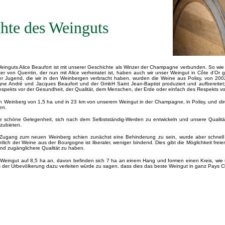
hte des Weinguts
einguts Alice Beaufort ist mit unserer Geschichte als Winzer der Champagne verbunden. So wie 
er von Quentin, der nun mit Alice verheiratet ist, haben auch wir unser Weingut in Côte d’Or g
r Jugend, die wir in den Weinbergen verbracht haben, wurden die Weine aus Polisy, von 20
 André und Jacques Beaufort und der GmbH Saint Jean-Baptist produziert und aufbereitet; 
espekts vor der Gesundheit, der Qualität, dem Menschen, der Erde oder einfach des Respekts vor
n Weinberg von 1,5 ha und in 23 km von unserem Weingut in der Champagne, in Polisy, und dir
en.
 schöne Gelegenheit, sich nach dem Selbstständig-Werden zu entwickeln und unsere Qualitä
zubieten.
 Zugang zum neuen Weinberg schien zunächst eine Behinderung zu sein, wurde aber schnell z
lich der Weine aus der Bourgogne ist liberaler, weniger bindend. Dies gibt die Möglichkeit freie
und zugänglichere Qualität zu haben.
Weingut auf 8,5 ha an, davon befinden sich 7 ha an einem Hang und formen einen Kreis, wi
s der Urbevölkerung dazu verleiten würde zu sagen, dass dies das beste Weingut in ganz Pays Châ