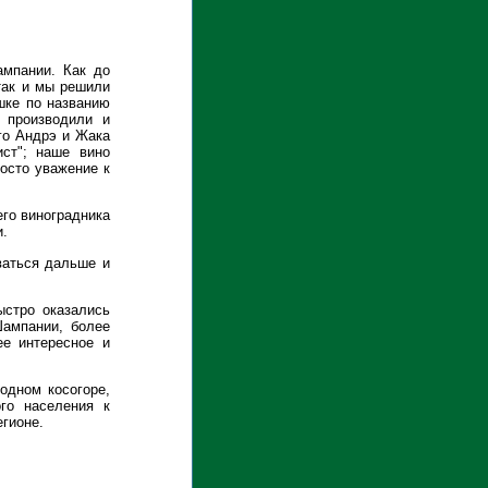
мпании. Как до
так и мы решили
ушке по названию
 производили и
го Андрэ и Жака
ст"; наше вино
росто уважение к
его виноградника
и.
ваться дальше и
ыстро оказались
Шампании, более
ее интересное и
 одном косогоре,
ого населения к
егионе.