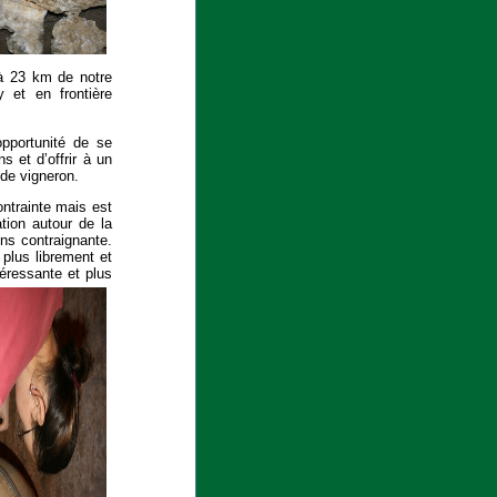
à 23 km de notre
 et en frontière
opportunité de se
s et d’offrir à un
 de vigneron.
ontrainte mais est
ation autour de la
ns contraignante.
r plus librement et
téressante et plus