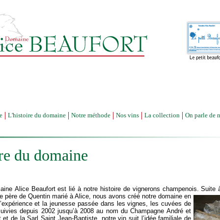
L'histoire du domaine
Notre méthode
Nos vins
La collection
On parle de 
e
ire du domaine
aine Alice Beaufort est lié à notre histoire de vignerons champenois.
Suite 
le père de Quentin marié à Alice, nous avons créé notre domaine en
l’expérience et la jeunesse passée dans les vignes, les cuvées de
 suivies depuis 2002 jusqu’à 2008 au nom du Champagne André et
et de la Sarl Saint Jean-Baptiste, notre vin suit l’idée familiale de