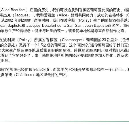
lice Beaufort ）庄园的历史，我们可以追及到香槟区葡萄园发展的历史
父亲杰克（Jacques），我和爱丽丝（Alice）婚后共同努力，成功的在格特多（Côt
2002 年到2008年这段时间，我们在波利斯（Polisy）生产的葡萄酒都是以Champ
nt Jean-Baptiste和 Jacques Beaufort de la Sarl Saint Jean-Baptis
的家族生产经营理念：健康与质量的统一，或者简单地说是尊重自然创作之道。
们在波利斯（Polisy）所属的香槟区（Champagne）葡萄园的23公里外（
e地区的的交界处）觅得了一个1.5公顷的葡萄园。这个“额外的”迷你葡萄园给了我们
为大家生产酿造更多以及质量更好的葡萄酒。跨区的远距离刚开始对我们来说
就看到了它的好处了，由于勃艮第地区相关的经营法律制度更加人性化，以及这
益匪浅。
，我们的酒庄已经扩展至8.5公顷，而其中的7公顷是呈拱形环绕在一个山丘上
第戎（Châtillons）地区里最好的产区。