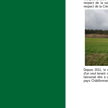
respect de la sa
respect de la Cré
Depuis 2011, le 
d'un seul tenant 
laisserait dire à
pays Châtillonnai