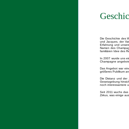
Geschic
Die Geschichte des W
und Jacques, der Vat
Erfahrung und unsere
Namen des Champagne
familiären Idee des R
In 2007 wurde uns ei
Champagne angebot
Das Angebot war eine
größeres Publikum an
Die Distanz und der
Gesetzgebung hinsicht
noch interessantere 
Seit 2011 wuchs das 
Zirkus, was einige au