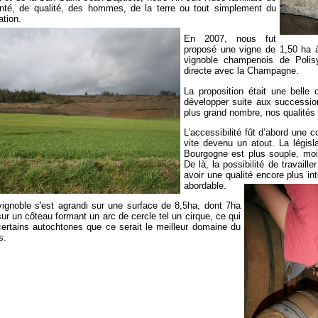
nté, de qualité, des hommes, de la terre ou tout simplement du
ation.
En 2007, nous fut
proposé une vigne de 1,50 ha 
vignoble champenois de Polisy
directe avec la Champagne.
La proposition était une belle 
développer suite aux succession
plus grand nombre, nos qualités
L’accessibilité fût d’abord une c
vite devenu un atout. La législ
Bourgogne est plus souple, moi
De là, la possibilité de travaille
avoir une qualité encore plus in
abordable.
vignoble s'est agrandi sur une surface de 8,5ha, dont 7ha
sur un côteau formant un arc de cercle tel un cirque, ce qui
 certains autochtones que ce serait le meilleur domaine du
s.