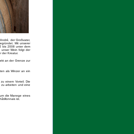
André, der Großvater,
egründet. Mit unserer
02 bis 2008 unter dem
unser Wein folgt der
 der Kreatur.
ekt an der Grenze zur
ten als Winzer an ein
u einem Vorteil. Die
r zu arbeiten und eine
e um die Manege eines
tillonnais ist.