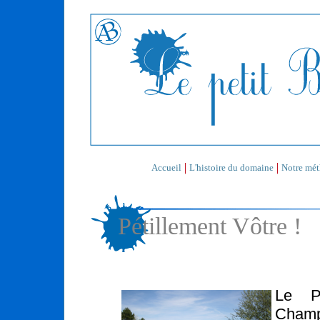
L'histoire du domaine
Notre mé
Accueil
Pétillement Vôtre !
Le P
Champ